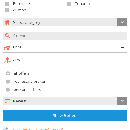
Purchase
Tenancy
Auction
Select category
Price
Area
all offers
real estate broker
personal offers
Newest
Show
9
offers