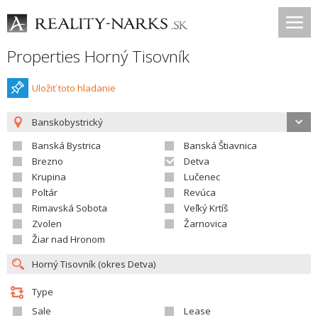
Properties Horný Tisovník
Uložiť toto hladanie
Banskobystrický
Banská Bystrica
Banská Štiavnica
Brezno
Detva
Krupina
Lučenec
Poltár
Revúca
Rimavská Sobota
Veľký Krtíš
Zvolen
Žarnovica
Žiar nad Hronom
Type
Sale
Lease